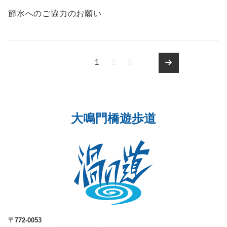
節水へのご協力のお願い
1
2
3
ペ
ー
ジ
大鳴門橋遊歩道
ナ
ビ
ゲ
ー
シ
〒772-0053
ョ