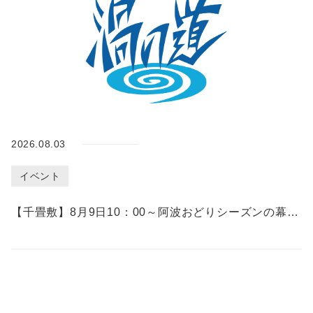
イ
ン
チ
ケ
ッ
ト
購
入
2026.08.03
イベント
総合
案内
【千畳敷】8月9日10：00～阿波おどりシーズンの幕開けを告げる初おどり開催！
・入
場料
金・
休館
日