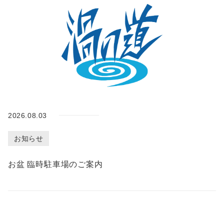
施
設
紹
介
ア
ク
セ
ス
2026.08.03
お知らせ
お
知
お盆 臨時駐車場のご案内
ら
せ
潮
見