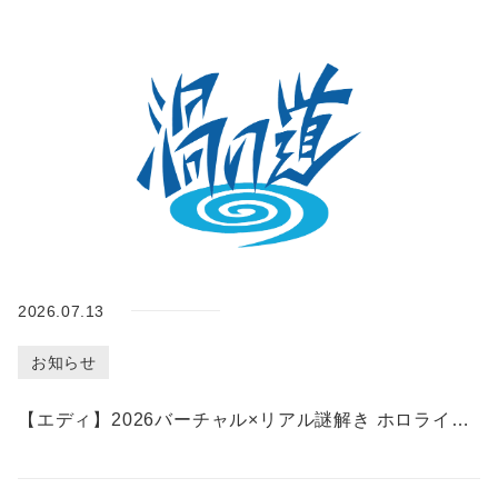
合
わ
せ
繁
体
language
ENGLISH
中
文
Follow
us!
2026.07.13
お知らせ
【エディ】2026バーチャル×リアル謎解き ホロライブパニック