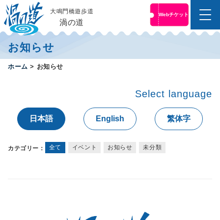
大鳴門橋遊歩道
Webチケット
メ
渦の道
ニ
コ
ュ
お知らせ
ン
ー
テ
便
ホーム
>
お知らせ
ン
利
ツ
な
へ
前
Select language
売
ス
り
キ
日本語
English
繁体字
チ
ッ
ケ
プ
ッ
す
ト
全て
イベント
お知らせ
未分類
カテゴリー：
は
る
こ
ち
ら
オ
ン
ラ