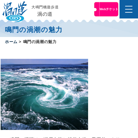
大鳴門橋遊歩道
Webチケット
メ
渦の道
ニ
コ
ュ
鳴門の渦潮の魅力
ン
ー
テ
便
ホーム
>
鳴門の渦潮の魅力
ン
利
ツ
な
へ
前
売
ス
り
キ
チ
ッ
ケ
プ
ッ
す
ト
は
る
こ
ち
ら
オ
ン
ラ