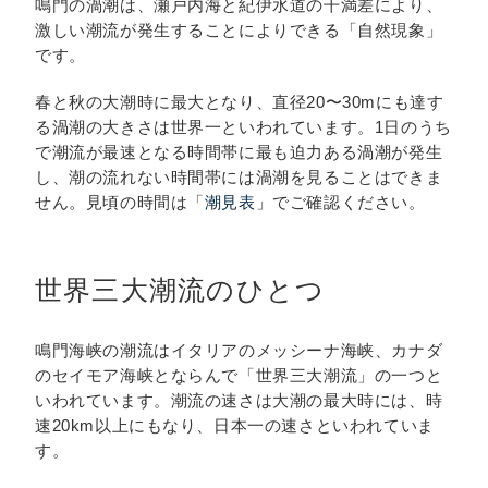
鳴門の渦潮は、瀬戸内海と紀伊水道の干満差により、
イ
激しい潮流が発生することによりできる「自然現象」
ン
です。
チ
ケ
春と秋の大潮時に最大となり、直径20〜30mにも達す
ッ
る渦潮の大きさは世界一といわれています。1日のうち
ト
で潮流が最速となる時間帯に最も迫力ある渦潮が発生
購
し、潮の流れない時間帯には渦潮を見ることはできま
入
せん。見頃の時間は「
潮見表
」でご確認ください。
世界三大潮流のひとつ
総合
案内
・入
鳴門海峡の潮流はイタリアのメッシーナ海峡、カナダ
場料
のセイモア海峡とならんで「世界三大潮流」の一つと
金・
いわれています。潮流の速さは大潮の最大時には、時
休館
速20km以上にもなり、日本一の速さといわれていま
日
す。