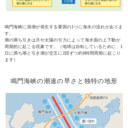
表
団
鳴門海峡に渦潮が発生する要因の1つに海水の流れがありま
体
す。
予
潮の満ち引きは月や太陽の引力によって海水面の上下動が
約
周期的に起こる現象です。（地球は自転しているために、1
日に満ち潮と引き潮が交互に2回ずつ約6時間周期に起こり
チ
ます）
ケ
ッ
鳴門海峡の潮速の早さと独特の地形
ト
購
入
お
問
い