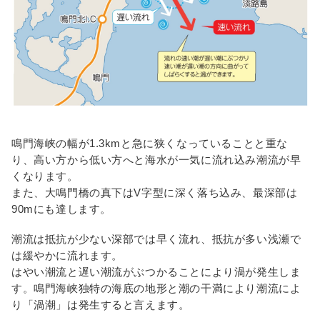
合
わ
せ
繁
体
language
ENGLISH
中
文
鳴門海峡の幅が1.3kmと急に狭くなっていることと重な
り、高い方から低い方へと海水が一気に流れ込み潮流が早
Follow
くなります。
us!
また、大鳴門橋の真下はV字型に深く落ち込み、最深部は
90mにも達します。
潮流は抵抗が少ない深部では早く流れ、抵抗が多い浅瀬で
は緩やかに流れます。
はやい潮流と遅い潮流がぶつかることにより渦が発生しま
す。鳴門海峡独特の海底の地形と潮の干満により潮流によ
り「渦潮」は発生すると言えます。