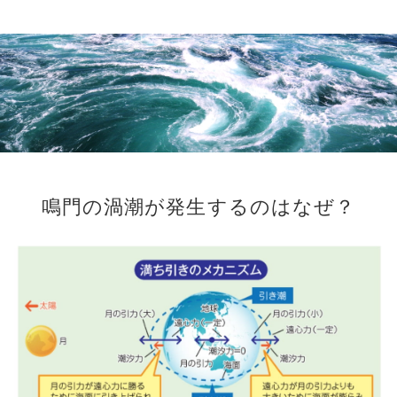
施
設
紹
介
ア
ク
セ
ス
鳴門の渦潮が発生するのはなぜ？
お
知
ら
せ
潮
見