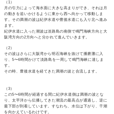
（1）
月の引力によって海水面に大きな高まりができ、それは月
の動きを追いかけるように東から西へ向かって移動しま
す。その満潮の波は紀伊水道や豊後水道にも入り北へ進み
ます。
紀伊水道に入った潮波は淡路島の南側で鳴門海峡方向と大
阪湾方向の2方向へと分かれて進んでいきます。
（2）
その波はさらに大阪湾から明石海峡を抜けて播磨灘に入
り、5〜6時間かけて淡路島を一周して鳴門海峡に達しま
す。
その時、豊後水道を経てきた満潮の波と合流します。
（3）
この5〜6時間が経過する間に紀伊水道側は満潮の波とな
り、太平洋から伝播してきた潮流の最高点が通過し、逆に
最下部が到着しています。すなわち、水位は下がり、干潮
を向かえているわけです。