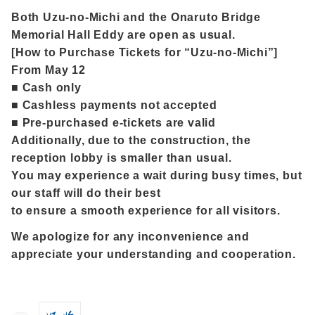
表
Both Uzu-no-Michi and the Onaruto Bridge
Memorial Hall Eddy are open as usual.
[How to Purchase Tickets for “Uzu-no-Michi”]
団
From May 12
体
■ Cash only
予
■ Cashless payments not accepted
約
■ Pre-purchased e-tickets are valid
Additionally, due to the construction, the
チ
reception lobby is smaller than usual.
ケ
You may experience a wait during busy times, but
ッ
our staff will do their best
ト
to ensure a smooth experience for all visitors.
購
入
We apologize for any inconvenience and
appreciate your understanding and cooperation.
お
問
い