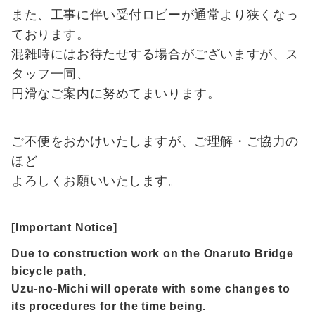
また、工事に伴い受付ロビーが通常より狭くなっ
施
設
ております。
紹
混雑時にはお待たせする場合がございますが、ス
介
タッフ一同、
円滑なご案内に努めてまいります。
ア
ク
ご不便をおかけいたしますが、ご理解・ご協力の
セ
ほど
ス
よろしくお願いいたします。
お
知
[Important Notice]
ら
Due to construction work on the Onaruto Bridge
せ
bicycle path,
Uzu-no-Michi will operate with some changes to
潮
its procedures for the time being.
見