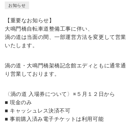
イ
お知らせ
ン
チ
【重要なお知らせ】
ケ
大鳴門橋自転車道整備工事に伴い、
ッ
渦の道は当面の間、一部運営方法を変更して営業
ト
購
いたします。
入
渦の道・大鳴門橋架橋記念館エディともに通常通
り営業しております。
総合
案内
・入
〈渦の道 入場券について〉※５月１２日から
場料
■ 現金のみ
金・
■ キャッシュレス決済不可
休館
■ 事前購入済み電子チケットは利用可能
日