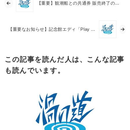
【重要】観潮船との共通券 販売終了のお知らせ
合
わ
せ
【重要なお知らせ】記念館エディ「Play the Eddy！」の不具合について
繁
体
language
ENGLISH
中
文
この記事を読んだ人は、こんな記事
も読んでいます。
Follow
us!