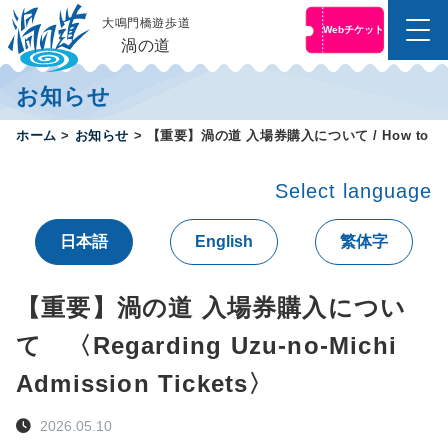
大鳴門橋遊歩道
Webチケット
メ
渦の道
ニ
コ
ュ
お知らせ
ン
ー
テ
便
ホーム
>
お知らせ
>
【重要】渦の道 入場券購入について / How to Purchas
ン
利
ツ
な
へ
前
Select language
売
ス
り
キ
日本語
English
繁体字
チ
ッ
ケ
プ
ッ
す
ト
【重要】渦の道 入場券購入につい
は
る
こ
て 〈Regarding Uzu-no-Michi
ち
ら
Admission Tickets〉
オ
ン
2026.05.10
ラ