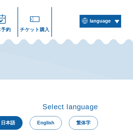
language
体予約
チケット購入
繁体中文
ENGLISH
Select language
日本語
English
繁体字