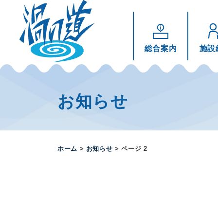
総合案内
施設
コ
ン
テ
お知らせ
ン
ツ
へ
ス
ホーム
>
お知らせ
>
ページ 2
キ
ッ
プ
す
る