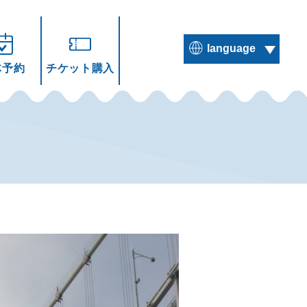
language
体予約
チケット購入
繁体中文
ENGLISH