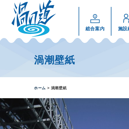
総合案内
施設
コ
ン
テ
渦潮壁紙
ン
ツ
へ
ス
ホーム
>
渦潮壁紙
キ
ッ
プ
す
る