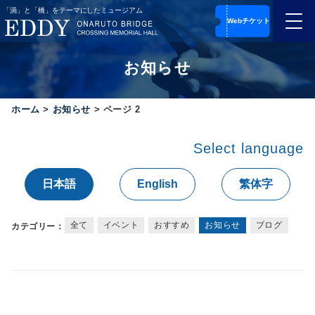
コ
Webチケット
ン
メ
テ
ニ
ン
ュ
お知らせ
ツ
ー
便
へ
利
ス
ホーム
な
>
お知らせ
>
ページ 2
キ
前
ッ
売
Select language
り
プ
チ
す
ケ
日本語
English
繁体字
る
ッ
ト
は
全て
イベント
おすすめ
お知らせ
ブログ
カテゴリー：
こ
ち
ら
オ
ン
ラ