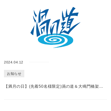
施
設
紹
介
ア
ク
セ
ス
2024.04.12
団
お知らせ
体
予
【満月の日】(先着50名様限定)渦の道＆大鳴門橋架橋記念館エディ 共通入館券＋限定ノベルティ販売について
約
お
知