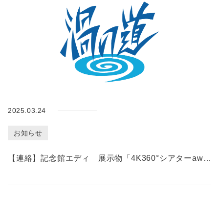
イ
ン
チ
ケ
ッ
ト
購
入
2025.03.24
総合
お知らせ
案内
・入
【連絡】記念館エディ 展示物「4K360°シアターawa」の映像機器リニューアル完了について
場料
金・
休館
日