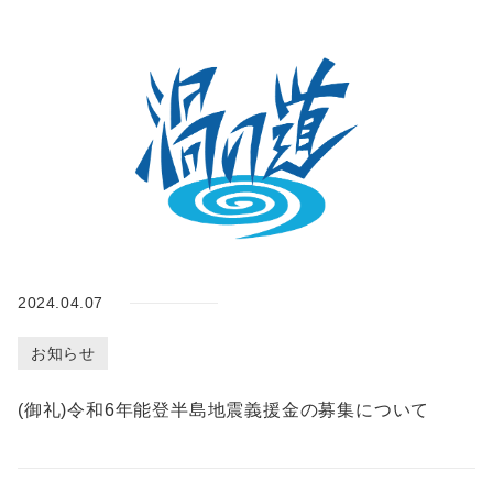
ら
せ
繁
体
language
ENGLISH
中
文
Follow
us!
2024.04.07
お知らせ
(御礼)令和6年能登半島地震義援金の募集について