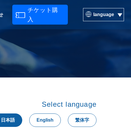
チケット購
language
せ
入
繁体中文
ENGLISH
Select language
日本語
English
繁体字