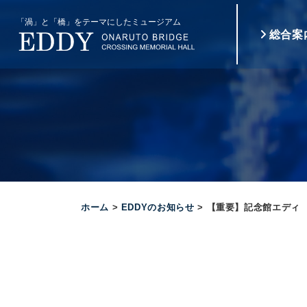
コ
ン
総合案
テ
ン
ツ
へ
ス
キ
ッ
プ
す
る
ホーム
>
EDDYのお知らせ
>
【重要】記念館エディ 