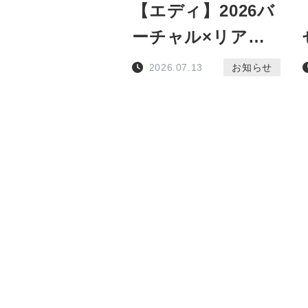
【エディ】2026バ
ーチャル×リアル
謎解き ホロライブ
2026.07.13
お知らせ
パニック