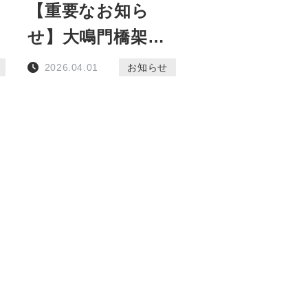
【重要なお知ら
せ】大鳴門橋架橋
記念館のメンテナ
2026.04.01
お知らせ
ンスに伴う臨時休
館について(6月8
日、9月14日、12
月14日、3月8日)