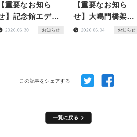
【重要なお知ら
【重要なお知ら
せ】記念館エディ
せ】大鳴門橋架橋
「Play the
記念館のメンテナ
2026.06.30
お知らせ
2026.06.04
お知らせ
Eddy！」の不具合
ンスに伴う臨時休
について
館について(6月8
日)
この記事をシェアする
一覧に戻る