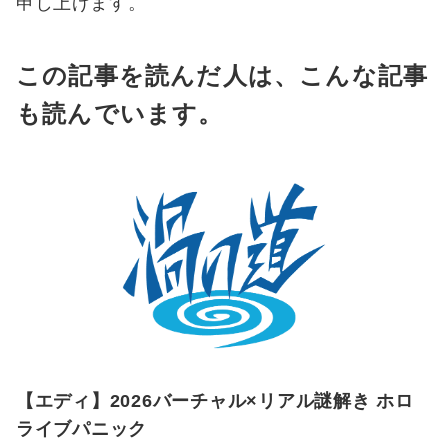
申し上げます。
施
設
紹
この記事を読んだ人は、こんな記事
介
も読んでいます。
ア
ク
セ
ス
団
体
予
約
【エディ】2026バーチャル×リアル謎解き ホロ
お
ライブパニック
知