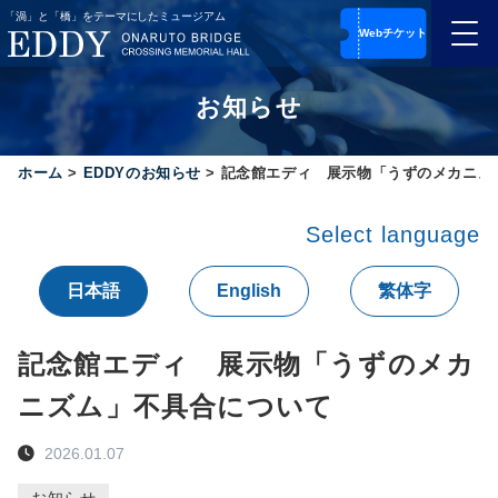
コ
Webチケット
ン
メ
テ
ニ
ン
ュ
お知らせ
ツ
ー
便
へ
利
ス
ホーム
な
>
EDDYのお知らせ
>
記念館エディ 展示物「うずのメカニズ
キ
前
ッ
売
Select language
り
プ
チ
す
ケ
日本語
English
繁体字
る
ッ
ト
は
記念館エディ 展示物「うずのメカ
こ
ち
ニズム」不具合について
ら
オ
ン
2026.01.07
ラ