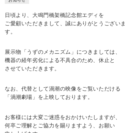
お知らせ
イ
ン
チ
日頃より、大鳴門橋架橋記念館エディを
ケ
ご愛顧いただきまして、誠にありがとうございま
ッ
す。
ト
購
入
展示物「うずのメカニズム」につきましては、
機器の経年劣化による不具合のため、休止と
させていただきます。
総合
案内
なお、代替として渦潮の映像をご覧いただける
・入
「渦潮劇場」を上映しております。
場料
金・
休館
お客様には大変ご迷惑をおかけいたしますが、
日
何卒ご理解とご協力を賜りますよう、お願い